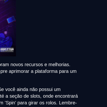
oram novos recursos e melhorias.
pre aprimorar a plataforma para um
. Se você ainda não possui um
até a seção de slots, onde encontrará
 'Spin' para girar os rolos. Lembre-