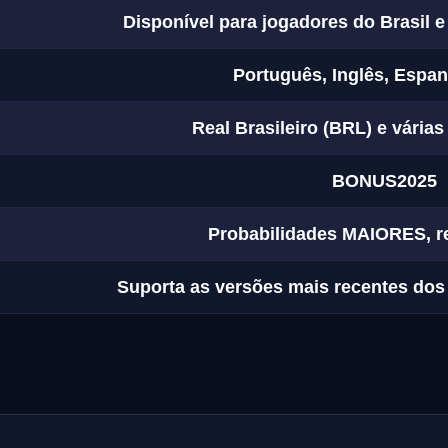
Disponível para jogadores do Brasil e
Português, Inglês, Espan
Real Brasileiro (BRL) e vária
BONUS2025
Probabilidades MAIORES, re
Suporta as versões mais recentes dos