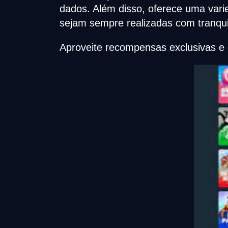
dados. Além disso, oferece uma var
sejam sempre realizadas com tranqui
Aproveite recompensas exclusivas e 