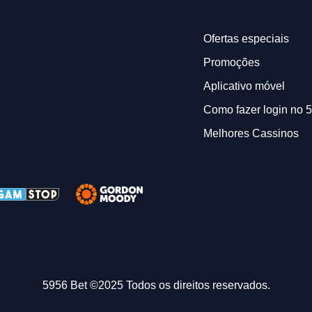
Ofertas especiais
Promoções
Aplicativo móvel
Como fazer login no 
Melhores Cassinos
5956 Bet ©2025 Todos os direitos reservados.