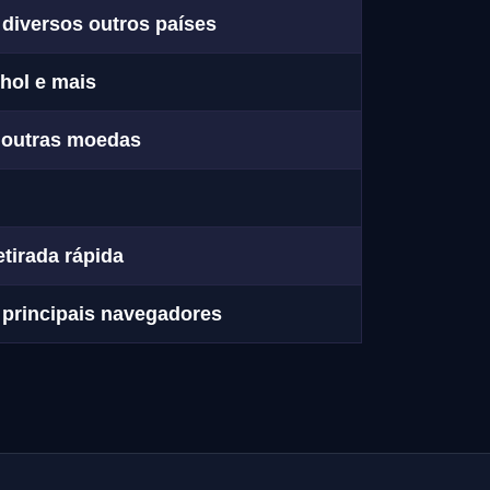
 diversos outros países
hol e mais
s outras moedas
tirada rápida
 principais navegadores