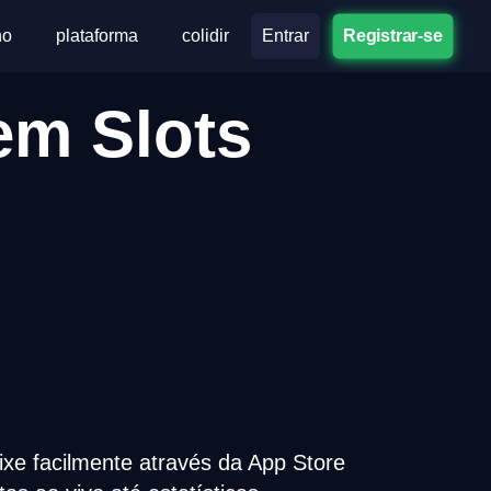
no
plataforma
colidir
Entrar
Registrar-se
em Slots
ixe facilmente através da App Store