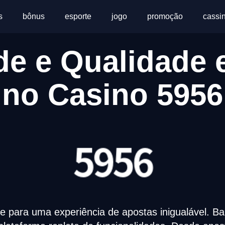
s
bônus
esporte
jogo
promoção
cassi
de e Qualidade 
no Casino 5956
e para uma experiência de apostas inigualável. Ba