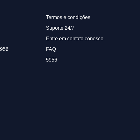
Termos e condições
Suporte 24/7
Entre em contato conosco
5956
FAQ
5956