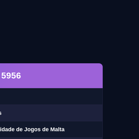
 5956
s
idade de Jogos de Malta