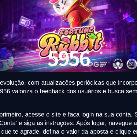
 evolução, com atualizações periódicas que incorp
956 valoriza o feedback dos usuários e busca sem
 primeiro, acesse o site e faça login na sua conta
 Conta' e siga as instruções. Após logar, navegue 
ue te agrade, defina o valor da aposta e clique em