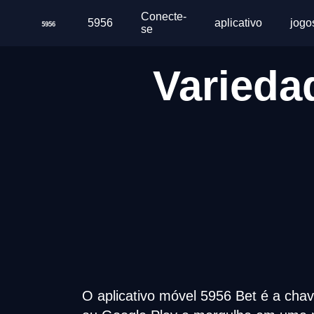
Conecte-
5956
aplicativo
jogo
se
Varieda
O aplicativo móvel 5956 Bet é a chav