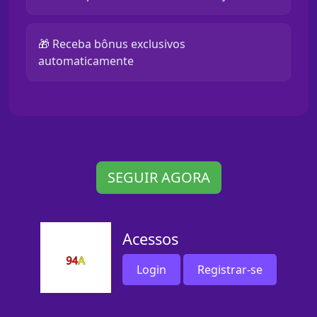
🎁 Receba bônus exclusivos
automaticamente
SEGUIR AGORA
Acessos
Login
Registrar-se