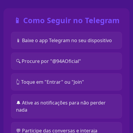
📱 Como Seguir no Telegram
📱 Baixe o app Telegram no seu dispositivo
🔍 Procure por "@94AOficial"
👆 Toque em "Entrar" ou "Join"
🔔 Ative as notificações para não perder
nada
💬 Participe das conversas e interaja