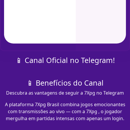
📱 Canal Oficial no Telegram!
📱 Benefícios do Canal
Descubra as vantagens de seguir a 7Xpg no Telegram
A plataforma 7Xpg Brasil combina jogos emocionantes
com transmissões ao vivo — com a 7Xpg , o jogador
mergulha em partidas intensas com apenas um login.