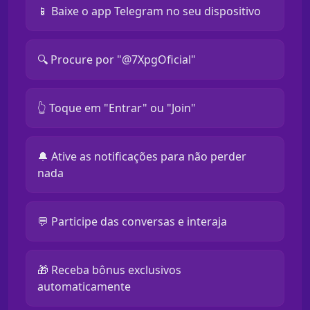
📱 Baixe o app Telegram no seu dispositivo
🔍 Procure por "@7XpgOficial"
👆 Toque em "Entrar" ou "Join"
🔔 Ative as notificações para não perder
nada
💬 Participe das conversas e interaja
🎁 Receba bônus exclusivos
automaticamente