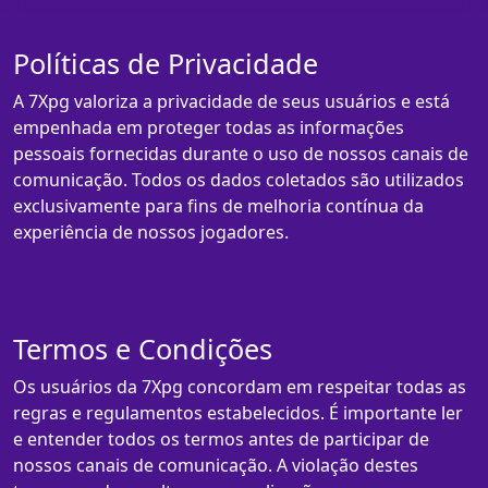
Políticas de Privacidade
A 7Xpg valoriza a privacidade de seus usuários e está
empenhada em proteger todas as informações
pessoais fornecidas durante o uso de nossos canais de
comunicação. Todos os dados coletados são utilizados
exclusivamente para fins de melhoria contínua da
experiência de nossos jogadores.
Termos e Condições
Os usuários da 7Xpg concordam em respeitar todas as
regras e regulamentos estabelecidos. É importante ler
e entender todos os termos antes de participar de
nossos canais de comunicação. A violação destes