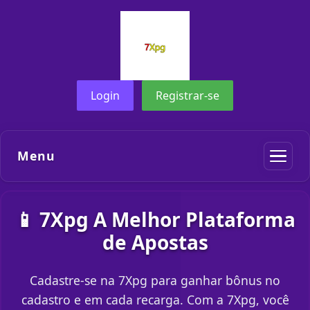
Login
Registrar-se
Menu
📱 7Xpg A Melhor Plataforma
de Apostas
Cadastre-se na 7Xpg para ganhar bônus no
cadastro e em cada recarga. Com a 7Xpg, você