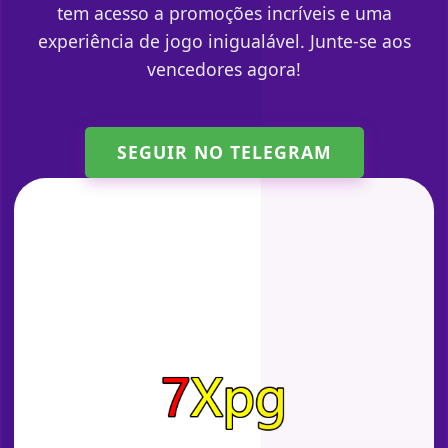
tem acesso a promoções incríveis e uma
experiência de jogo inigualável. Junte-se aos
vencedores agora!
SEGUIR NO TELEGRAM