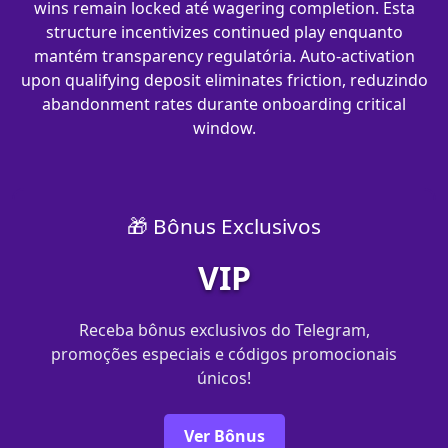
wins remain locked até wagering completion. Esta
structure incentivizes continued play enquanto
mantém transparency regulatória. Auto-activation
upon qualifying deposit eliminates friction, reduzindo
abandonment rates durante onboarding critical
window.
🎁 Bônus Exclusivos
VIP
Receba bônus exclusivos do Telegram,
promoções especiais e códigos promocionais
únicos!
Ver Bônus