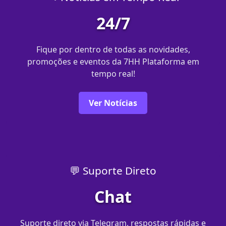
24/7
Fique por dentro de todas as novidades,
promoções e eventos da 7HH Plataforma em
tempo real!
Ver Notícias
💬 Suporte Direto
Chat
Suporte direto via Telegram, respostas rápidas e