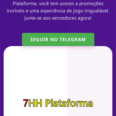
Plataforma, você tem acesso a promoções
incríveis e uma experiência de jogo inigualável.
Junte-se aos vencedores agora!
SEGUIR NO TELEGRAM