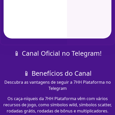
📱 Canal Oficial no Telegram!
📱 Benefícios do Canal
Descubra as vantagens de seguir a 7HH Plataforma no
Telegram
Os caça-níqueis da 7HH Plataforma vêm com vários
recursos de jogo, como símbolos wild, símbolos scatter,
rodadas grátis, rodadas de bônus e multiplicadores.