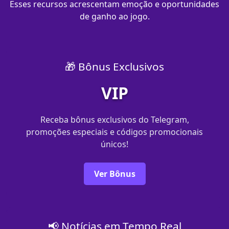
Esses recursos acrescentam emoção e oportunidades
de ganho ao jogo.
🎁 Bônus Exclusivos
VIP
Receba bônus exclusivos do Telegram,
promoções especiais e códigos promocionais
únicos!
Ver Bônus
📢 Notícias em Tempo Real