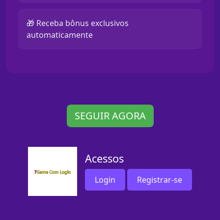
🎁 Receba bônus exclusivos
automaticamente
SEGUIR AGORA
Acessos
Login
Registrar-se