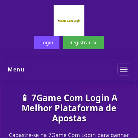
Login
Registrar-se
Menu
📱 7Game Com Login A
Melhor Plataforma de
Apostas
Cadastre-se na 7Game Com Login para ganhar