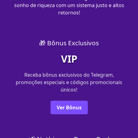
sonho de riqueza com um sistema justo e altos
retornos!
🎁 Bônus Exclusivos
VIP
Receba bônus exclusivos do Telegram,
promoções especiais e códigos promocionais
únicos!
Ver Bônus