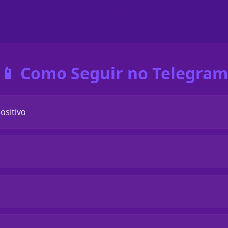
📱 Como Seguir no Telegram
ositivo