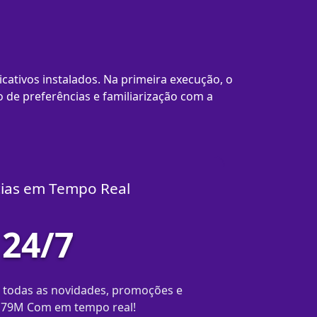
licativos instalados. Na primeira execução, o
o de preferências e familiarização com a
cias em Tempo Real
24/7
e todas as novidades, promoções e
 79M Com em tempo real!