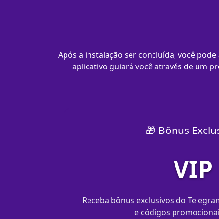
Após a instalação ser concluída, você pode a
aplicativo guiará você através de um pr
🎁 Bônus Exclu
VIP
Receba bônus exclusivos do Telegra
e códigos promocionai