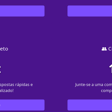
reto
👥 
t
espostas rápidas e
Junte-se a uma com
lizado!
compa
e