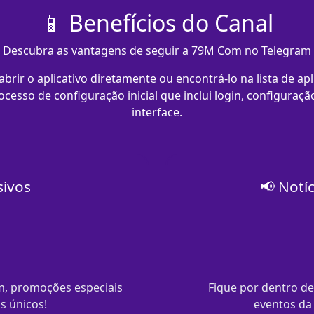
📱 Benefícios do Canal
Descubra as vantagens de seguir a 79M Com no Telegram
brir o aplicativo diretamente ou encontrá-lo na lista de ap
ocesso de configuração inicial que inclui login, configuraçã
interface.
sivos
📢 Notí
m, promoções especiais
Fique por dentro d
s únicos!
eventos da