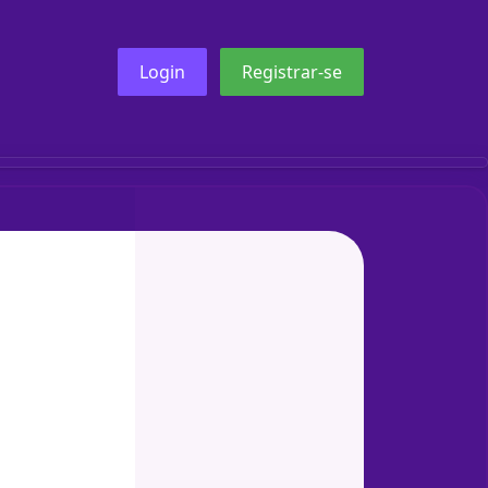
Login
Registrar-se