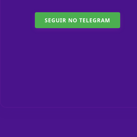
SEGUIR NO TELEGRAM