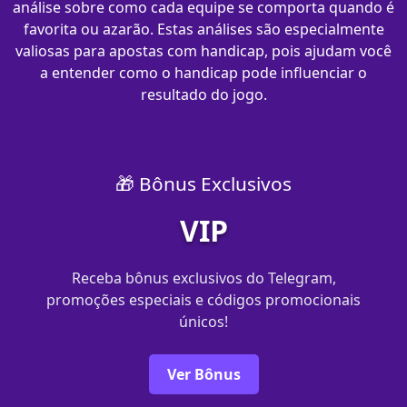
análise sobre como cada equipe se comporta quando é
favorita ou azarão. Estas análises são especialmente
valiosas para apostas com handicap, pois ajudam você
a entender como o handicap pode influenciar o
resultado do jogo.
🎁 Bônus Exclusivos
VIP
Receba bônus exclusivos do Telegram,
promoções especiais e códigos promocionais
únicos!
Ver Bônus