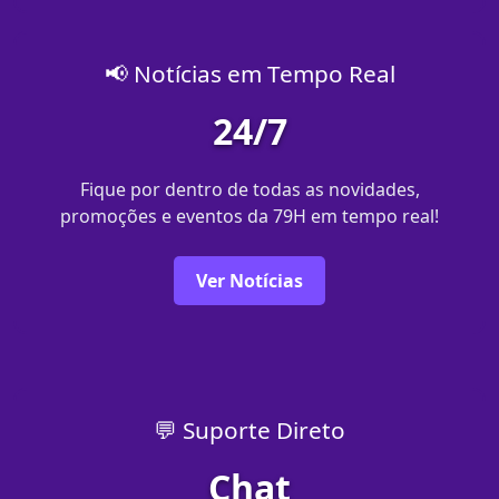
📢 Notícias em Tempo Real
24/7
Fique por dentro de todas as novidades,
promoções e eventos da 79H em tempo real!
Ver Notícias
💬 Suporte Direto
Chat