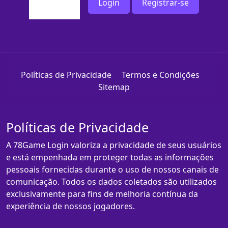
Login
Registrar-se
Políticas de Privacidade
Termos e Condições
Sitemap
Políticas de Privacidade
A 78Game Login valoriza a privacidade de seus usuários
e está empenhada em proteger todas as informações
pessoais fornecidas durante o uso de nossos canais de
comunicação. Todos os dados coletados são utilizados
exclusivamente para fins de melhoria contínua da
experiência de nossos jogadores.