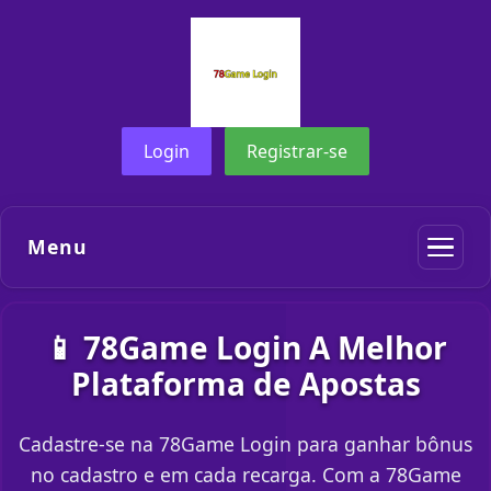
Login
Registrar-se
Menu
📱 78Game Login A Melhor
Plataforma de Apostas
Cadastre-se na 78Game Login para ganhar bônus
no cadastro e em cada recarga. Com a 78Game