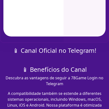
📱 Canal Oficial no Telegram!
📱 Benefícios do Canal
Descubra as vantagens de seguir a 78Game Login no
Telegram
A compatibilidade também se estende a diferentes
sistemas operacionais, incluindo Windows, macOS,
Linux, iOS e Android. Nossa plataforma é otimizada