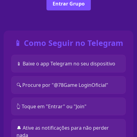
Entrar Grupo
📱 Como Seguir no Telegram
📱 Baixe o app Telegram no seu dispositivo
🔍 Procure por "@78Game LoginOficial"
👆 Toque em "Entrar" ou "Join"
🔔 Ative as notificações para não perder
nada