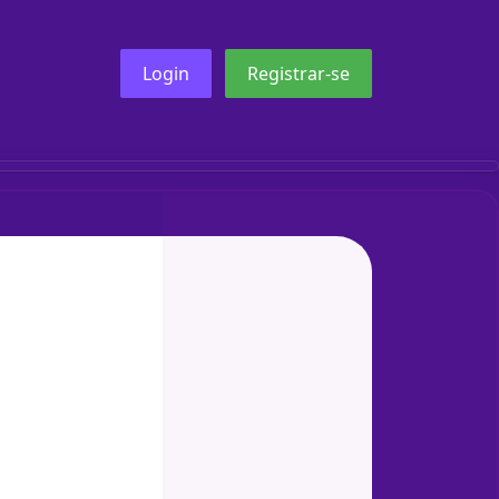
Login
Registrar-se