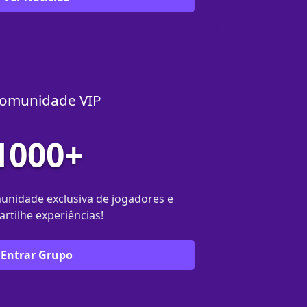
Comunidade VIP
1000+
unidade exclusiva de jogadores e
rtilhe experiências!
Entrar Grupo