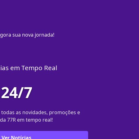
agora sua nova jornada!
cias em Tempo Real
24/7
e todas as novidades, promoções e
 da 77R em tempo real!
Ver Notícias