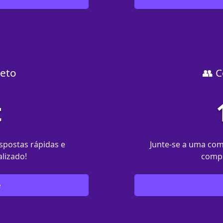
reto
👥 
t
espostas rápidas e
Junte-se a uma com
lizado!
compa
e