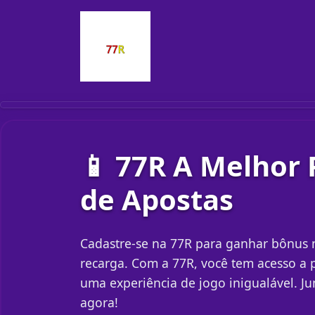
📱 77R A Melhor
de Apostas
Cadastre-se na 77R para ganhar bônus 
recarga. Com a 77R, você tem acesso a 
uma experiência de jogo inigualável. J
agora!