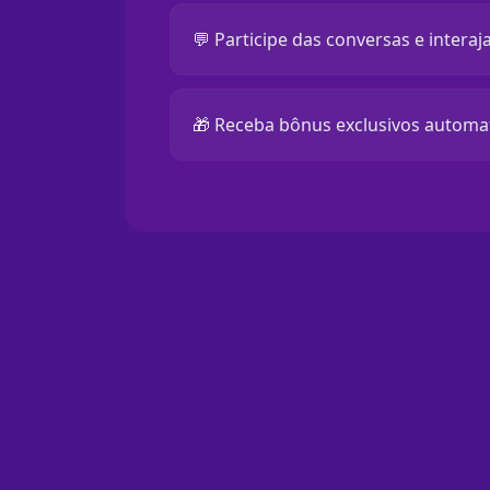
💬 Participe das conversas e interaj
🎁 Receba bônus exclusivos autom