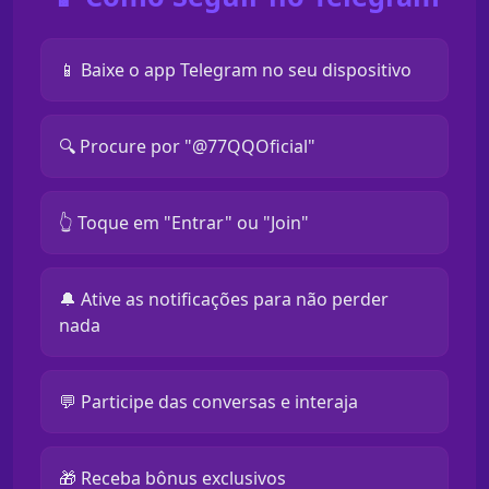
📱 Baixe o app Telegram no seu dispositivo
🔍 Procure por "@77QQOficial"
👆 Toque em "Entrar" ou "Join"
🔔 Ative as notificações para não perder
nada
💬 Participe das conversas e interaja
🎁 Receba bônus exclusivos