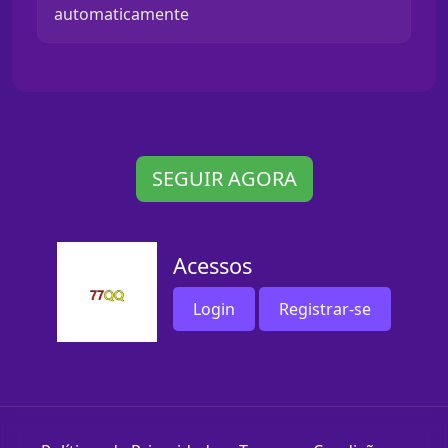
automaticamente
SEGUIR AGORA
Acessos
Login
Registrar-se