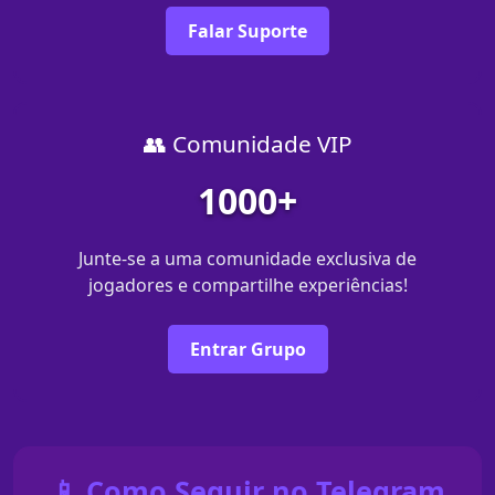
Falar Suporte
👥 Comunidade VIP
1000+
Junte-se a uma comunidade exclusiva de
jogadores e compartilhe experiências!
Entrar Grupo
📱 Como Seguir no Telegram