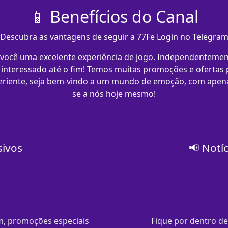
📱 Benefícios do Canal
Descubra as vantagens de seguir a 77Fe Login no Telegra
ocê uma excelente experiência de jogo. Independentemente 
interessado até o fim! Temos muitas promoções e ofertas 
iente, seja bem-vindo a um mundo de emoção, com apenas
se a nós hoje mesmo!
sivos
📢 Notí
m, promoções especiais
Fique por dentro d