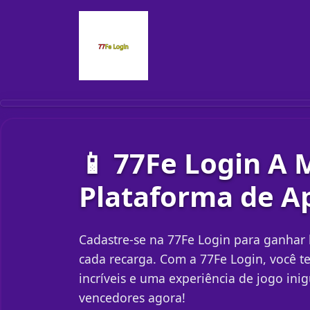
📱 77Fe Login A 
Plataforma de A
Cadastre-se na 77Fe Login para ganhar
cada recarga. Com a 77Fe Login, você 
incríveis e uma experiência de jogo inig
vencedores agora!