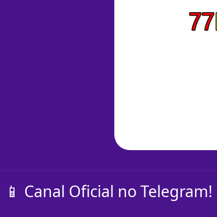
📱 Canal Oficial no Telegram!