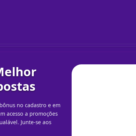
Melhor
postas
 bônus no cadastro e em
tem acesso a promoções
ualável. Junte-se aos