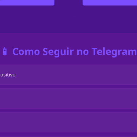
📱 Como Seguir no Telegram
ositivo