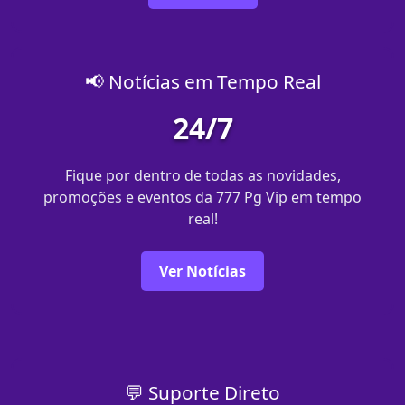
📢 Notícias em Tempo Real
24/7
Fique por dentro de todas as novidades,
promoções e eventos da 777 Pg Vip em tempo
real!
Ver Notícias
💬 Suporte Direto