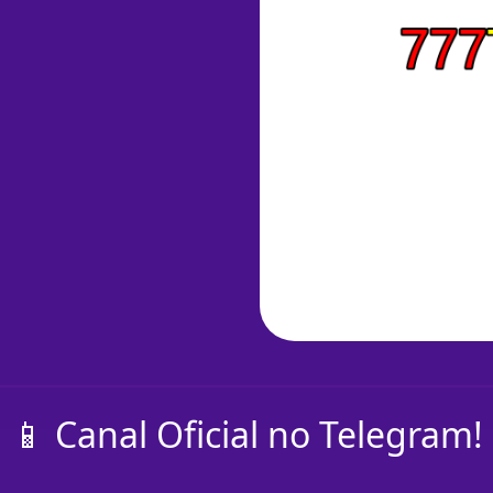
📱 Canal Oficial no Telegram!