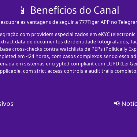
📱 Benefícios do Canal
escubra as vantagens de seguir a 777Tiger APP no Telegr
a integração com providers especializados em eKYC (elect
extract data de documentos de identidade fotografados, faci
abase cross-checks contra watchlists de PEPs (Politically Ex
 completed em <24 horas, com casos complexos sendo escala
zenada em sistemas encrypted compliant com LGPD (Lei Ge
pplicable, com strict access controls e audit trails completo
sivos
📢 Notí