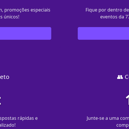
m, promoções especiais
Fique por dentro d
s únicos!
eventos da 7
reto
👥 
t
espostas rápidas e
Junte-se a uma com
lizado!
compa