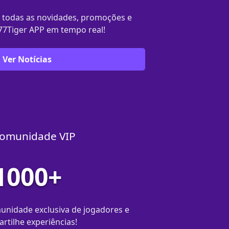
e todas as novidades, promoções e
77Tiger APP em tempo real!
Ver Notícias
Comunidade VIP
1000+
unidade exclusiva de jogadores e
rtilhe experiências!