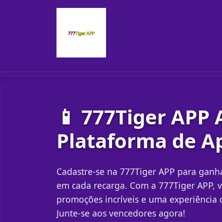
📱 777Tiger APP 
Plataforma de A
Cadastre-se na 777Tiger APP para ganh
em cada recarga. Com a 777Tiger APP, 
promoções incríveis e uma experiência d
Junte-se aos vencedores agora!