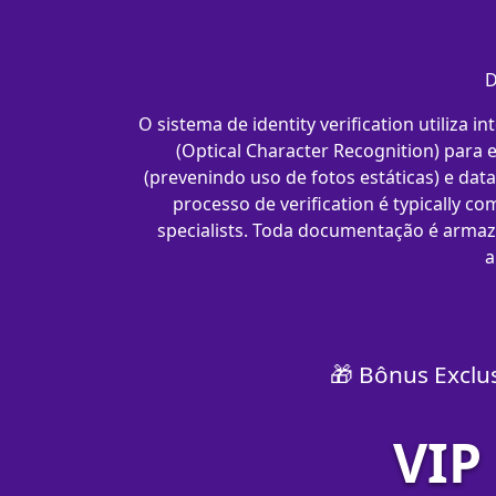
D
O sistema de identity verification utiliz
(Optical Character Recognition) para 
(prevenindo uso de fotos estáticas) e dat
processo de verification é typically
specialists. Toda documentação é arma
a
🎁 Bônus Exclu
VIP