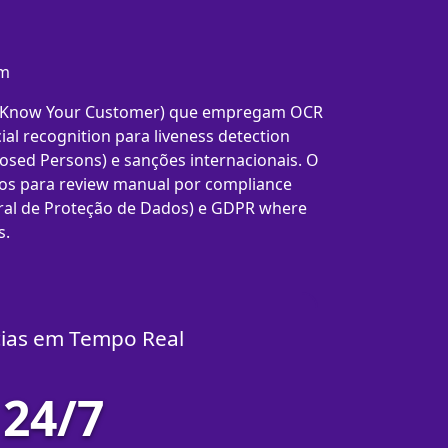
am
ronic Know Your Customer) que empregam OCR
al recognition para liveness detection
posed Persons) e sanções internacionais. O
dos para review manual por compliance
ral de Proteção de Dados) e GDPR where
s.
cias em Tempo Real
24/7