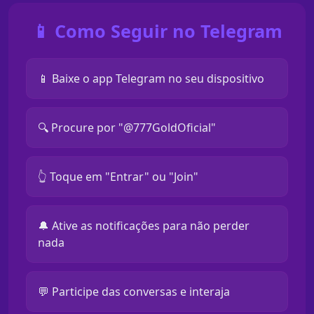
📱 Como Seguir no Telegram
📱 Baixe o app Telegram no seu dispositivo
🔍 Procure por "@777GoldOficial"
👆 Toque em "Entrar" ou "Join"
🔔 Ative as notificações para não perder
nada
💬 Participe das conversas e interaja