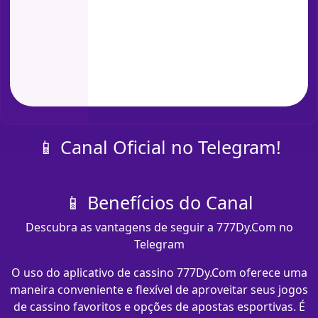
📱 Canal Oficial no Telegram!
📱 Benefícios do Canal
Descubra as vantagens de seguir a 777Dy.Com no
Telegram
O uso do aplicativo de cassino 777Dy.Com oferece uma
maneira conveniente e flexível de aproveitar seus jogos
de cassino favoritos e opções de apostas esportivas. É