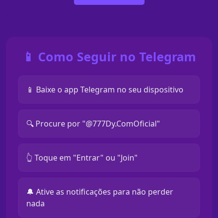
📱 Como Seguir no Telegram
📱 Baixe o app Telegram no seu dispositivo
🔍 Procure por "@777Dy.ComOficial"
👆 Toque em "Entrar" ou "Join"
🔔 Ative as notificações para não perder
nada