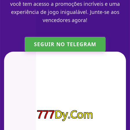
você tem acesso a promoções incríveis e uma
experiência de jogo inigualável. Junte-se aos
vencedores agora!
SEGUIR NO TELEGRAM