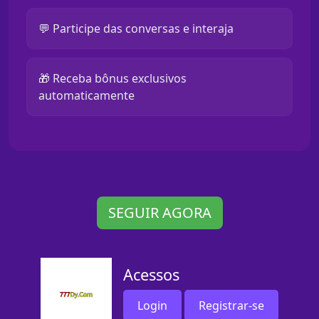
💬 Participe das conversas e interaja
🎁 Receba bônus exclusivos
automaticamente
SEGUIR AGORA
Acessos
Login
Registrar-se