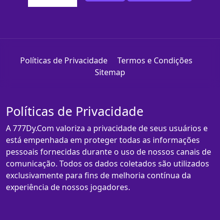
Políticas de Privacidade
Termos e Condições
Sitemap
Políticas de Privacidade
A 777Dy.Com valoriza a privacidade de seus usuários e
está empenhada em proteger todas as informações
pessoais fornecidas durante o uso de nossos canais de
comunicação. Todos os dados coletados são utilizados
exclusivamente para fins de melhoria contínua da
experiência de nossos jogadores.