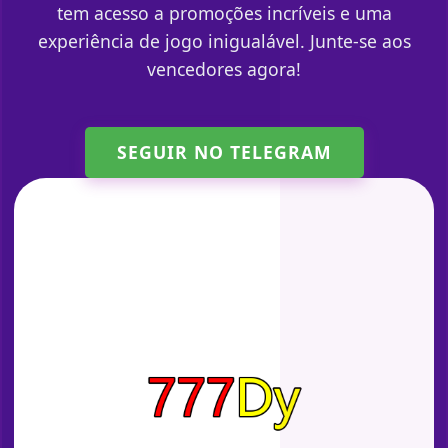
tem acesso a promoções incríveis e uma
experiência de jogo inigualável. Junte-se aos
vencedores agora!
SEGUIR NO TELEGRAM