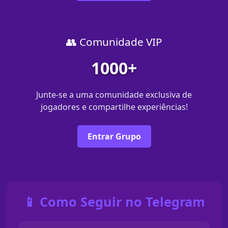
👥 Comunidade VIP
1000+
Junte-se a uma comunidade exclusiva de
jogadores e compartilhe experiências!
Entrar Grupo
📱 Como Seguir no Telegram