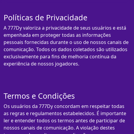
Políticas de Privacidade
A 777Dy valoriza a privacidade de seus usuários e está
empenhada em proteger todas as informações
pessoais fornecidas durante o uso de nossos canais de
comunicação. Todos os dados coletados são utilizados
exclusivamente para fins de melhoria contínua da
experiência de nossos jogadores.
Termos e Condições
Os usuários da 777Dy concordam em respeitar todas
as regras e regulamentos estabelecidos. É importante
ler e entender todos os termos antes de participar de
nossos canais de comunicação. A violação destes