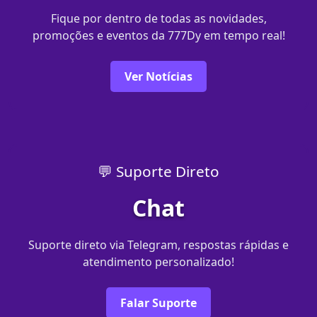
Fique por dentro de todas as novidades,
promoções e eventos da 777Dy em tempo real!
Ver Notícias
💬 Suporte Direto
Chat
Suporte direto via Telegram, respostas rápidas e
atendimento personalizado!
Falar Suporte