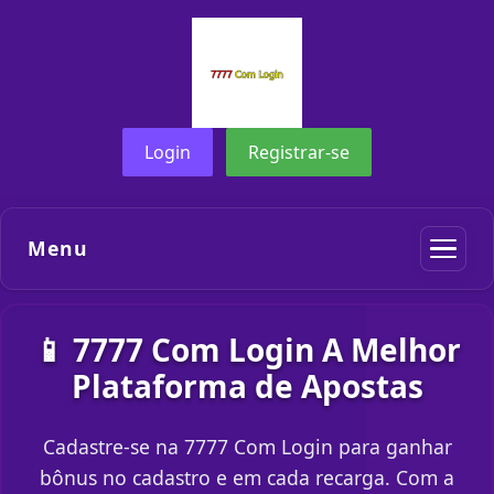
Login
Registrar-se
Menu
📱 7777 Com Login A Melhor
Plataforma de Apostas
Cadastre-se na 7777 Com Login para ganhar
bônus no cadastro e em cada recarga. Com a