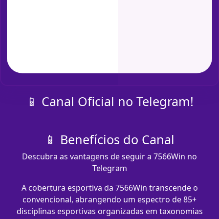
📱 Canal Oficial no Telegram!
📱 Benefícios do Canal
Descubra as vantagens de seguir a 7566Win no
Telegram
A cobertura esportiva da 7566Win transcende o
convencional, abrangendo um espectro de 85+
disciplinas esportivas organizadas em taxonomias