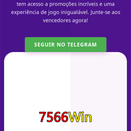
tem acesso a promoções incríveis e uma
experiência de jogo inigualável. Junte-se aos
vencedores agora!
SEGUIR NO TELEGRAM