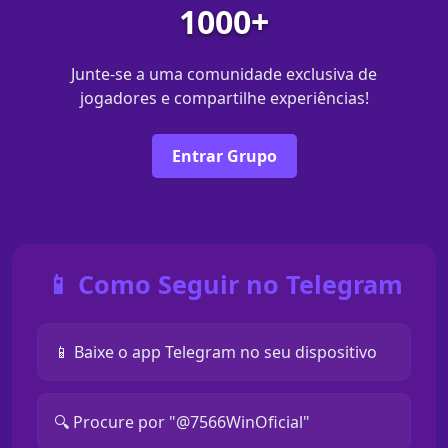
1000+
Junte-se a uma comunidade exclusiva de
jogadores e compartilhe experiências!
Entrar Grupo
📱 Como Seguir no Telegram
📱 Baixe o app Telegram no seu dispositivo
🔍 Procure por "@7566WinOficial"