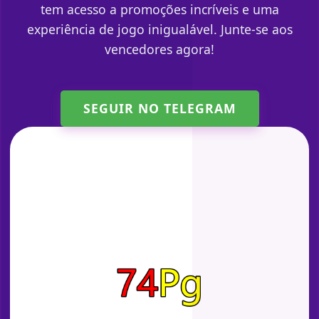
tem acesso a promoções incríveis e uma
experiência de jogo inigualável. Junte-se aos
vencedores agora!
SEGUIR NO TELEGRAM