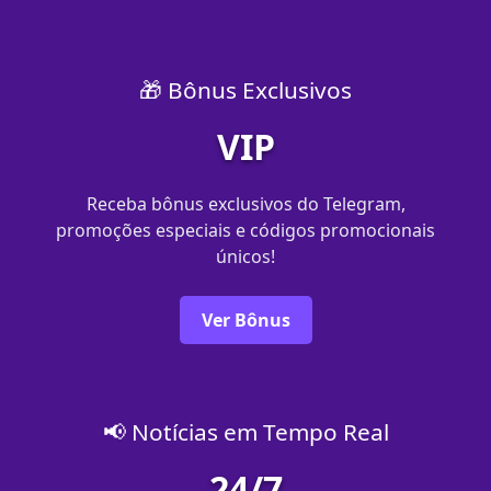
🎁 Bônus Exclusivos
VIP
Receba bônus exclusivos do Telegram,
promoções especiais e códigos promocionais
únicos!
Ver Bônus
📢 Notícias em Tempo Real
24/7