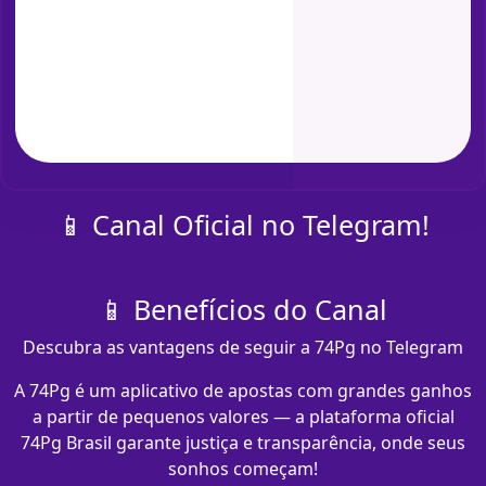
📱 Canal Oficial no Telegram!
📱 Benefícios do Canal
Descubra as vantagens de seguir a 74Pg no Telegram
A 74Pg é um aplicativo de apostas com grandes ganhos
a partir de pequenos valores — a plataforma oficial
74Pg Brasil garante justiça e transparência, onde seus
sonhos começam!