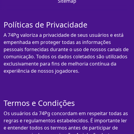
Sitemap
Políticas de Privacidade
A 74Pg valoriza a privacidade de seus usuários e está
empenhada em proteger todas as informações
pessoais fornecidas durante o uso de nossos canais de
comunicação. Todos os dados coletados são utilizados
exclusivamente para fins de melhoria contínua da
experiência de nossos jogadores.
Termos e Condições
Os usuários da 74Pg concordam em respeitar todas as
regras e regulamentos estabelecidos. É importante ler
e entender todos os termos antes de participar de