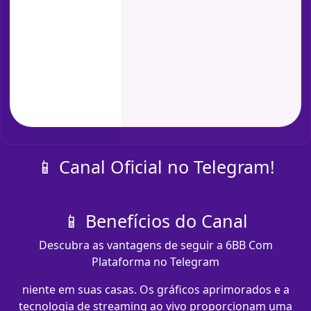
📱 Canal Oficial no Telegram!
📱 Benefícios do Canal
Descubra as vantagens de seguir a 6BB Com
Plataforma no Telegram
niente em suas casas. Os gráficos aprimorados e a
tecnologia de streaming ao vivo proporcionam uma