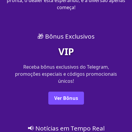
pronta, o dealer está esperando, e a diversão apenas
começa!
🎁 Bônus Exclusivos
VIP
Receba bônus exclusivos do Telegram,
promoções especiais e códigos promocionais
únicos!
Ver Bônus
📢 Notícias em Tempo Real