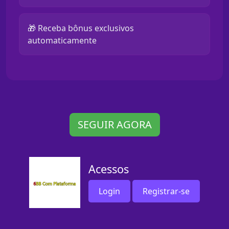
🎁 Receba bônus exclusivos
automaticamente
SEGUIR AGORA
Acessos
Login
Registrar-se