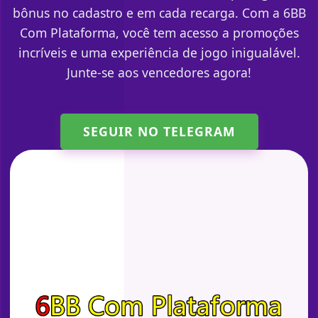
bônus no cadastro e em cada recarga. Com a 6BB
Com Plataforma, você tem acesso a promoções
incríveis e uma experiência de jogo inigualável.
Junte-se aos vencedores agora!
SEGUIR NO TELEGRAM