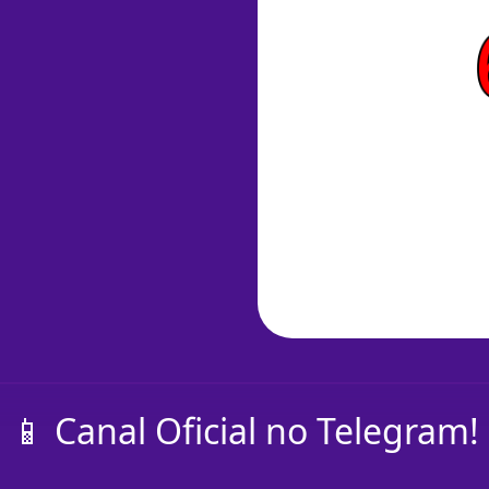
📱 Canal Oficial no Telegram!