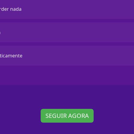
erder nada
a
aticamente
SEGUIR AGORA