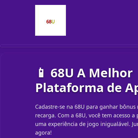
📱 68U A Melhor
Plataforma de A
Cadastre-se na 68U para ganhar bônus 
recarga. Com a 68U, você tem acesso a 
uma experiência de jogo inigualável. J
agora!