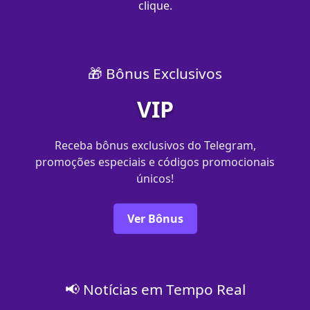
clique.
🎁 Bônus Exclusivos
VIP
Receba bônus exclusivos do Telegram,
promoções especiais e códigos promocionais
únicos!
Ver Bônus
📢 Notícias em Tempo Real