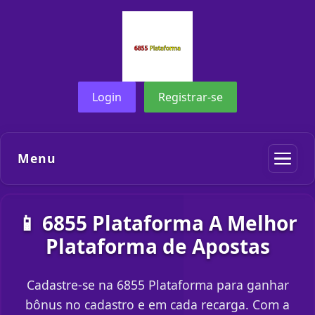
Login
Registrar-se
Menu
📱 6855 Plataforma A Melhor
Plataforma de Apostas
Cadastre-se na 6855 Plataforma para ganhar
bônus no cadastro e em cada recarga. Com a