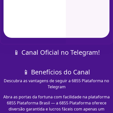
📱 Canal Oficial no Telegram!
📱 Benefícios do Canal
Descubra as vantagens de seguir a 6855 Plataforma no
Telegram
Abra as portas da fortuna com facilidade na plataforma
6855 Plataforma Brasil — a 6855 Plataforma oferece
diversão garantida e lucros fáceis com apenas um