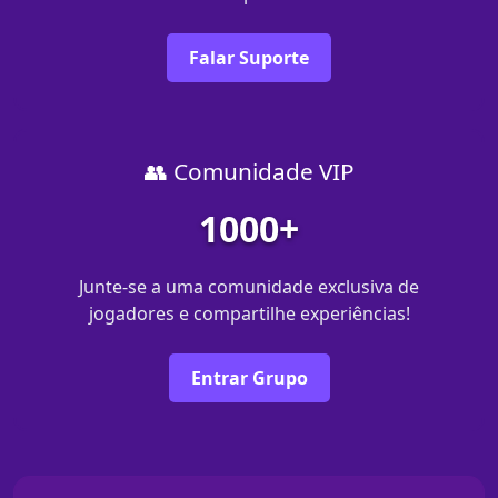
Falar Suporte
👥 Comunidade VIP
1000+
Junte-se a uma comunidade exclusiva de
jogadores e compartilhe experiências!
Entrar Grupo