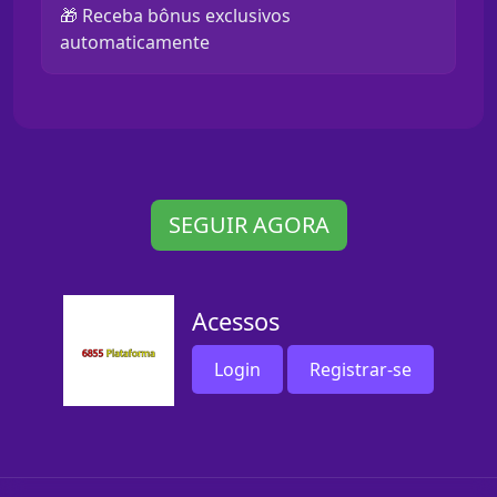
🎁 Receba bônus exclusivos
automaticamente
SEGUIR AGORA
Acessos
Login
Registrar-se