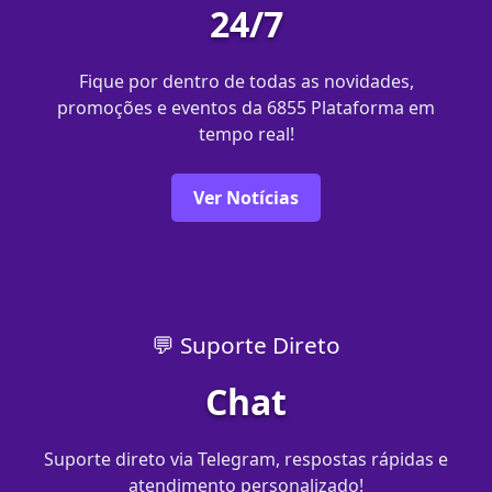
24/7
Fique por dentro de todas as novidades,
promoções e eventos da 6855 Plataforma em
tempo real!
Ver Notícias
💬 Suporte Direto
Chat
Suporte direto via Telegram, respostas rápidas e
atendimento personalizado!