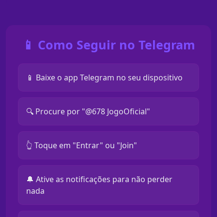
📱 Como Seguir no Telegram
📱 Baixe o app Telegram no seu dispositivo
🔍 Procure por "@678 JogoOficial"
👆 Toque em "Entrar" ou "Join"
🔔 Ative as notificações para não perder
nada