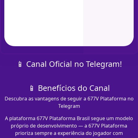
📱 Canal Oficial no Telegram!
📱 Benefícios do Canal
Descubra as vantagens de seguir a 677V Plataforma no
Telegram
A plataforma 677V Plataforma Brasil segue um modelo
próprio de desenvolvimento — a 677V Plataforma
prioriza sempre a experiência do jogador com