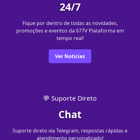
24/7
Fique por dentro de todas as novidades,
promoções e eventos da 677V Plataforma em
tempo real!
Ver Notícias
💬 Suporte Direto
Chat
Suporte direto via Telegram, respostas rápidas e
atendimento personalizado!