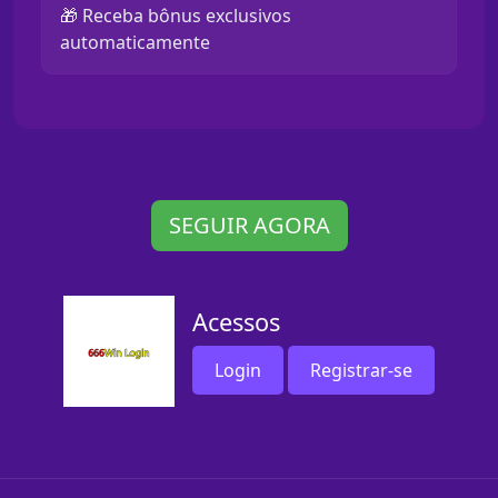
🎁 Receba bônus exclusivos
automaticamente
SEGUIR AGORA
Acessos
Login
Registrar-se