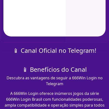
📱 Canal Oficial no Telegram!
📱 Benefícios do Canal
Descubra as vantagens de seguir a 666Win Login no
Telegram
A 666Win Login oferece inúmeros jogos da série
666Win Login Brasil com funcionalidades poderosas,
ampla compatibilidade e operação simples para todos