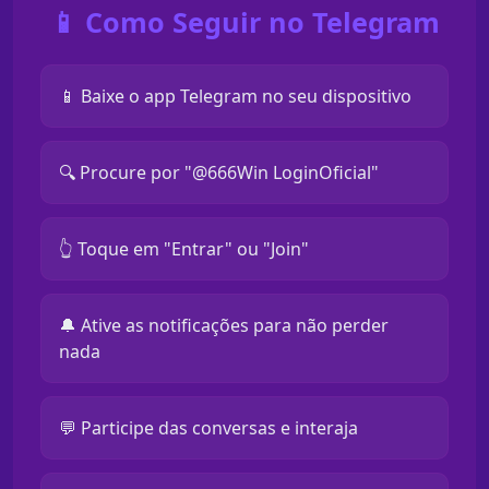
📱 Como Seguir no Telegram
📱 Baixe o app Telegram no seu dispositivo
🔍 Procure por "@666Win LoginOficial"
👆 Toque em "Entrar" ou "Join"
🔔 Ative as notificações para não perder
nada
💬 Participe das conversas e interaja