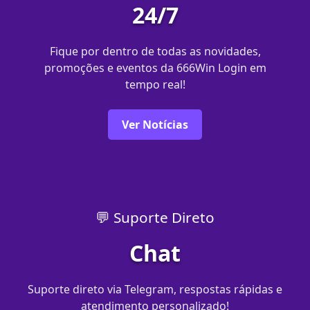
24/7
Fique por dentro de todas as novidades,
promoções e eventos da 666Win Login em
tempo real!
Ver Notícias
💬 Suporte Direto
Chat
Suporte direto via Telegram, respostas rápidas e
atendimento personalizado!