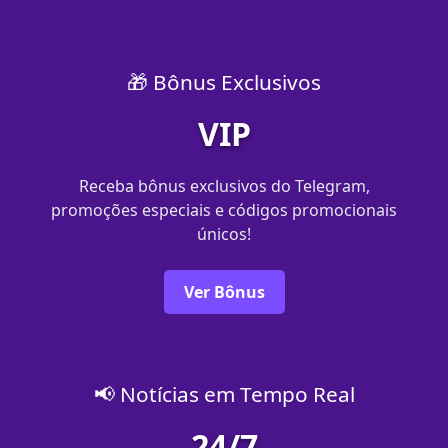
🎁 Bônus Exclusivos
VIP
Receba bônus exclusivos do Telegram,
promoções especiais e códigos promocionais
únicos!
Ver Bônus
📢 Notícias em Tempo Real
24/7