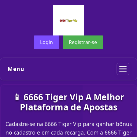
Login
Registrar-se
Menu
📱 6666 Tiger Vip A Melhor
Plataforma de Apostas
Cadastre-se na 6666 Tiger Vip para ganhar bônus
no cadastro e em cada recarga. Com a 6666 Tiger