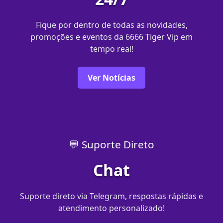
Fique por dentro de todas as novidades,
promoções e eventos da 6666 Tiger Vip em
tempo real!
Ver Notícias
💬 Suporte Direto
Chat
Suporte direto via Telegram, respostas rápidas e
atendimento personalizado!