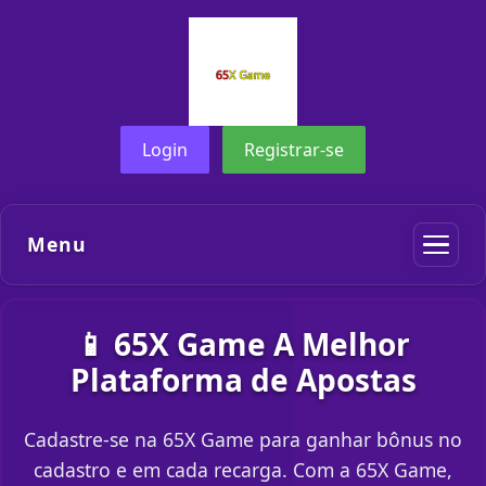
Login
Registrar-se
Menu
📱 65X Game A Melhor
Plataforma de Apostas
Cadastre-se na 65X Game para ganhar bônus no
cadastro e em cada recarga. Com a 65X Game,