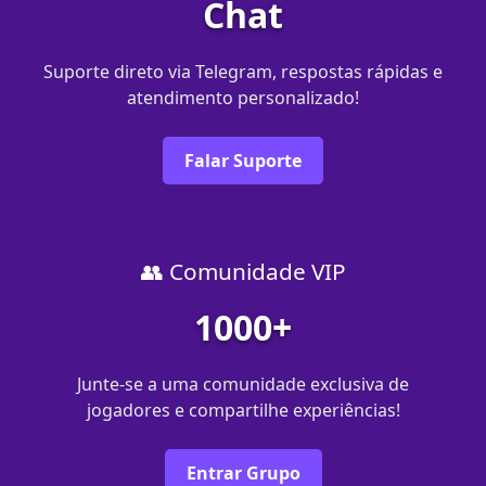
Chat
Suporte direto via Telegram, respostas rápidas e
atendimento personalizado!
Falar Suporte
👥 Comunidade VIP
1000+
Junte-se a uma comunidade exclusiva de
jogadores e compartilhe experiências!
Entrar Grupo