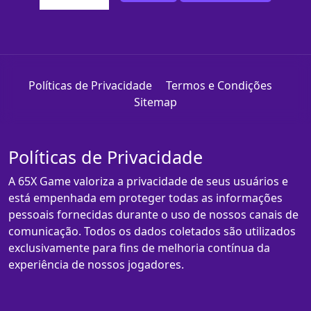
Políticas de Privacidade
Termos e Condições
Sitemap
Políticas de Privacidade
A 65X Game valoriza a privacidade de seus usuários e
está empenhada em proteger todas as informações
pessoais fornecidas durante o uso de nossos canais de
comunicação. Todos os dados coletados são utilizados
exclusivamente para fins de melhoria contínua da
experiência de nossos jogadores.