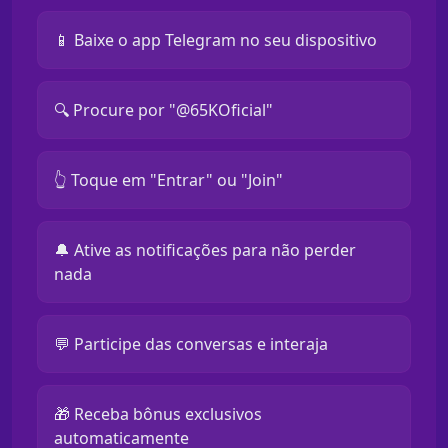
📱 Baixe o app Telegram no seu dispositivo
🔍 Procure por "@65KOficial"
👆 Toque em "Entrar" ou "Join"
🔔 Ative as notificações para não perder
nada
💬 Participe das conversas e interaja
🎁 Receba bônus exclusivos
automaticamente