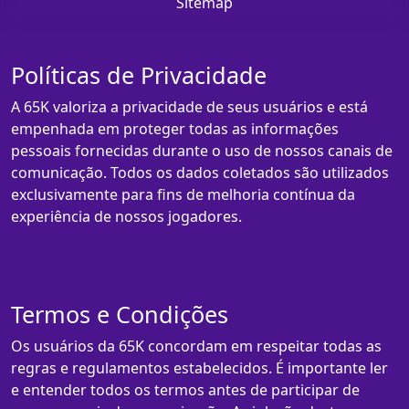
Sitemap
Políticas de Privacidade
A 65K valoriza a privacidade de seus usuários e está
empenhada em proteger todas as informações
pessoais fornecidas durante o uso de nossos canais de
comunicação. Todos os dados coletados são utilizados
exclusivamente para fins de melhoria contínua da
experiência de nossos jogadores.
Termos e Condições
Os usuários da 65K concordam em respeitar todas as
regras e regulamentos estabelecidos. É importante ler
e entender todos os termos antes de participar de