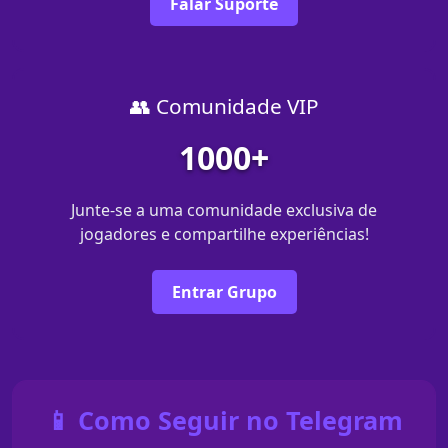
Falar Suporte
👥 Comunidade VIP
1000+
Junte-se a uma comunidade exclusiva de
jogadores e compartilhe experiências!
Entrar Grupo
📱 Como Seguir no Telegram