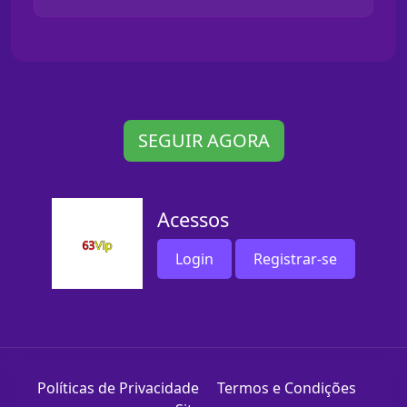
SEGUIR AGORA
Acessos
Login
Registrar-se
Políticas de Privacidade
Termos e Condições