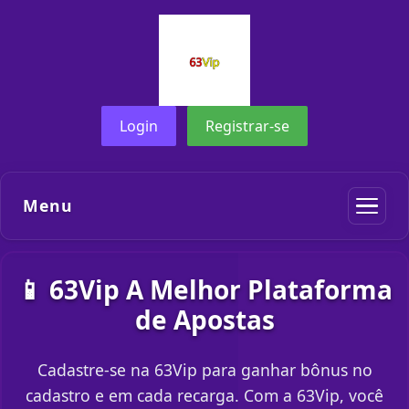
Login
Registrar-se
Menu
📱 63Vip A Melhor Plataforma
de Apostas
Cadastre-se na 63Vip para ganhar bônus no
cadastro e em cada recarga. Com a 63Vip, você