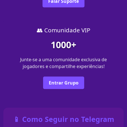
Falar Suporte
👥 Comunidade VIP
1000+
Junte-se a uma comunidade exclusiva de
jogadores e compartilhe experiências!
Entrar Grupo
📱 Como Seguir no Telegram