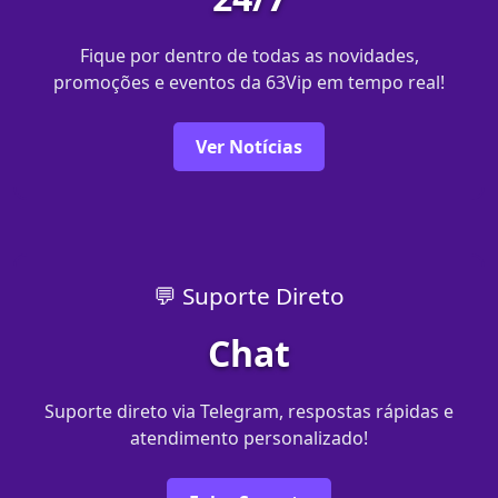
Fique por dentro de todas as novidades,
promoções e eventos da 63Vip em tempo real!
Ver Notícias
💬 Suporte Direto
Chat
Suporte direto via Telegram, respostas rápidas e
atendimento personalizado!