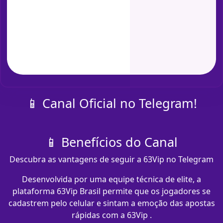
📱 Canal Oficial no Telegram!
📱 Benefícios do Canal
Descubra as vantagens de seguir a 63Vip no Telegram
Desenvolvida por uma equipe técnica de elite, a
plataforma 63Vip Brasil permite que os jogadores se
cadastrem pelo celular e sintam a emoção das apostas
rápidas com a 63Vip .