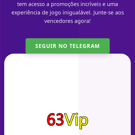
tem acesso a promoções incríveis e uma
experiência de jogo inigualável. Junte-se aos
vencedores agora!
SEGUIR NO TELEGRAM