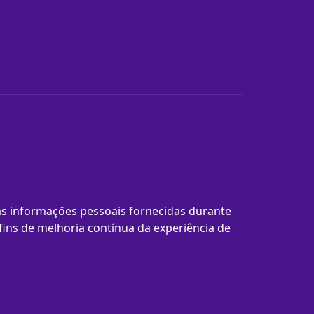
as informações pessoais fornecidas durante
fins de melhoria contínua da experiência de