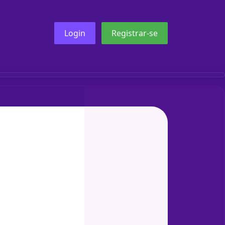
Login
Registrar-se