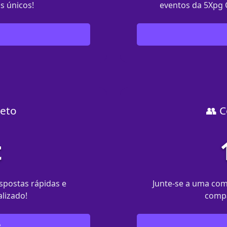
s únicos!
eventos da 5Xpg 
reto
👥 
t
espostas rápidas e
Junte-se a uma com
lizado!
compa
e