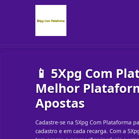
📱 5Xpg Com Pla
Melhor Platafor
Apostas
Cadastre-se na 5Xpg Com Plataforma p
cadastro e em cada recarga. Com a 5Xp