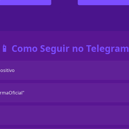
📱 Como Seguir no Telegram
ositivo
rmaOficial"