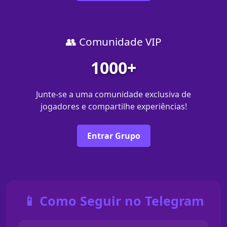
👥 Comunidade VIP
1000+
Junte-se a uma comunidade exclusiva de
jogadores e compartilhe experiências!
Entrar Grupo
📱 Como Seguir no Telegram