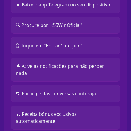
📱 Baixe o app Telegram no seu dispositivo
🔍 Procure por "@5WinOficial"
👆 Toque em "Entrar" ou "Join"
🔔 Ative as notificações para não perder
nada
💬 Participe das conversas e interaja
🎁 Receba bônus exclusivos
automaticamente