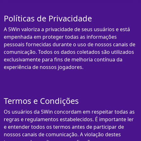
Políticas de Privacidade
A 5Win valoriza a privacidade de seus usuários e está
empenhada em proteger todas as informações
pessoais fornecidas durante o uso de nossos canais de
comunicação. Todos os dados coletados são utilizados
exclusivamente para fins de melhoria contínua da
experiência de nossos jogadores.
Termos e Condições
Os usuários da 5Win concordam em respeitar todas as
regras e regulamentos estabelecidos. É importante ler
e entender todos os termos antes de participar de
nossos canais de comunicação. A violação destes