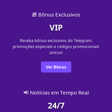
🎁 Bônus Exclusivos
VIP
Receba bônus exclusivos do Telegram,
promoções especiais e códigos promocionais
únicos!
Ver Bônus
📢 Notícias em Tempo Real
24/7