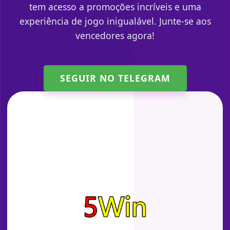
tem acesso a promoções incríveis e uma
experiência de jogo inigualável. Junte-se aos
vencedores agora!
SEGUIR NO TELEGRAM