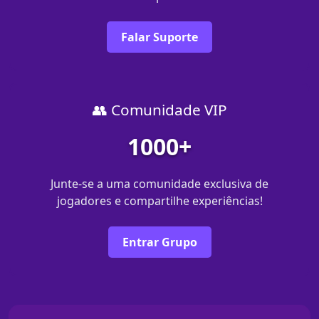
Falar Suporte
👥 Comunidade VIP
1000+
Junte-se a uma comunidade exclusiva de
jogadores e compartilhe experiências!
Entrar Grupo