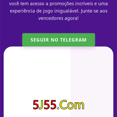
você tem acesso a promoções incríveis e uma
experiência de jogo inigualável. Junte-se aos
vencedores agora!
SEGUIR NO TELEGRAM