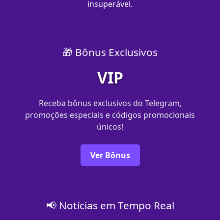
insuperável.
🎁 Bônus Exclusivos
VIP
Receba bônus exclusivos do Telegram,
promoções especiais e códigos promocionais
únicos!
Ver Bônus
📢 Notícias em Tempo Real