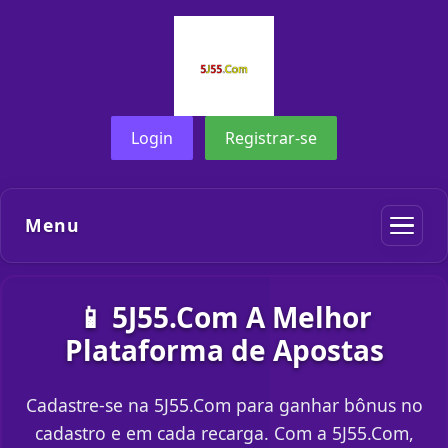
Login
Registrar-se
Menu
📱 5J55.Com A Melhor
Plataforma de Apostas
Cadastre-se na 5J55.Com para ganhar bônus no
cadastro e em cada recarga. Com a 5J55.Com,