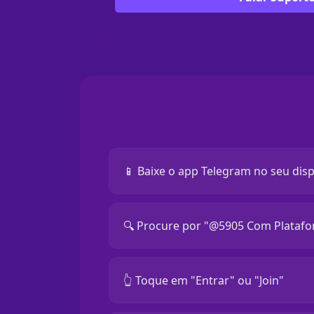
📱 Baixe o app Telegram no seu disp
🔍 Procure por "@5905 Com Platafo
👆 Toque em "Entrar" ou "Join"