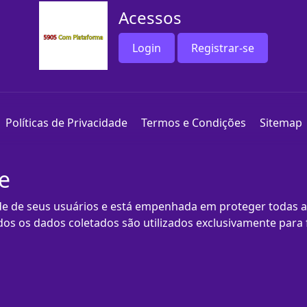
Acessos
Login
Registrar-se
Políticas de Privacidade
Termos e Condições
Sitemap
de
ade de seus usuários e está empenhada em proteger todas 
os os dados coletados são utilizados exclusivamente para 