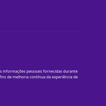
as informações pessoais fornecidas durante
fins de melhoria contínua da experiência de