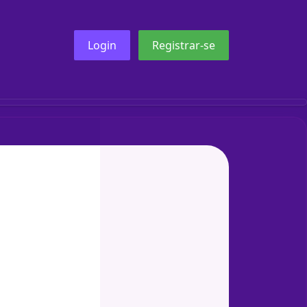
Login
Registrar-se