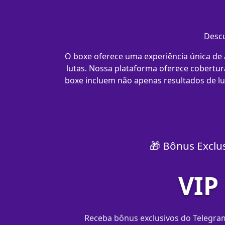
Descu
O boxe oferece uma experiência única de a
lutas. Nossa plataforma oferece cobertur
boxe incluem não apenas resultados de l
🎁 Bônus Exclu
VIP
Receba bônus exclusivos do Telegra