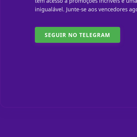
tem acesso a promoções incríveis e uma
inigualável. Junte-se aos vencedores ag
SEGUIR NO TELEGRAM