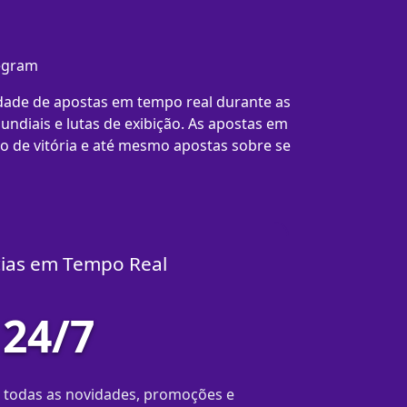
legram
lidade de apostas em tempo real durante as
ndiais e lutas de exibição. As apostas em
 de vitória e até mesmo apostas sobre se
cias em Tempo Real
24/7
e todas as novidades, promoções e