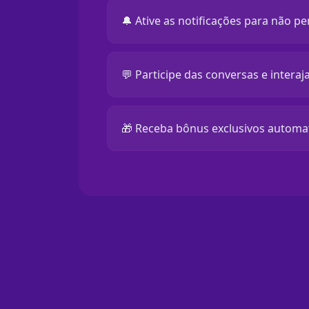
🔔 Ative as notificações para não p
💬 Participe das conversas e interaj
🎁 Receba bônus exclusivos autom