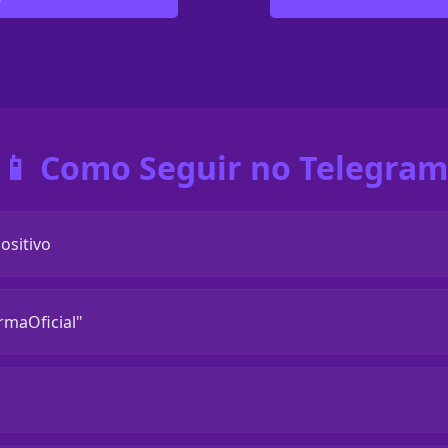
📱 Como Seguir no Telegram
ositivo
rmaOficial"