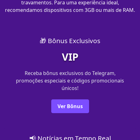
travamentos. Para uma experiência ideal,
recomendamos dispositivos com 3GB ou mais de RAM.
🎁 Bônus Exclusivos
VIP
Receba bônus exclusivos do Telegram,
promoções especiais e códigos promocionais
únicos!
Ver Bônus
📢 Notícias em Tempo Real