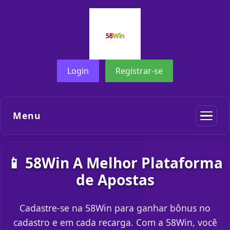
Login
Registrar-se
Menu
📱 58Win A Melhor Plataforma
de Apostas
Cadastre-se na 58Win para ganhar bônus no
cadastro e em cada recarga. Com a 58Win, você