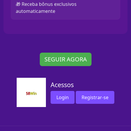
🎁 Receba bônus exclusivos
automaticamente
SEGUIR AGORA
Acessos
Login
Registrar-se