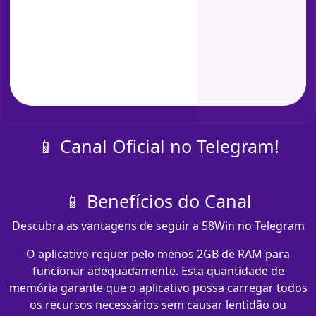
📱 Canal Oficial no Telegram!
📱 Benefícios do Canal
Descubra as vantagens de seguir a 58Win no Telegram
O aplicativo requer pelo menos 2GB de RAM para
funcionar adequadamente. Esta quantidade de
memória garante que o aplicativo possa carregar todos
os recursos necessários sem causar lentidão ou