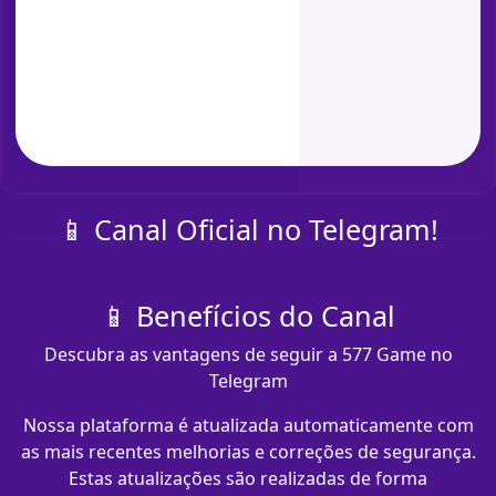
📱 Canal Oficial no Telegram!
📱 Benefícios do Canal
Descubra as vantagens de seguir a 577 Game no
Telegram
Nossa plataforma é atualizada automaticamente com
as mais recentes melhorias e correções de segurança.
Estas atualizações são realizadas de forma