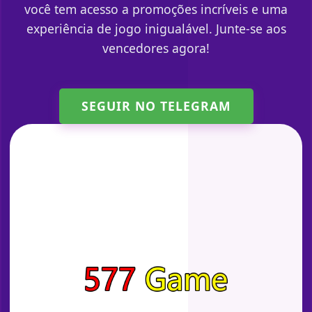
você tem acesso a promoções incríveis e uma
experiência de jogo inigualável. Junte-se aos
vencedores agora!
SEGUIR NO TELEGRAM