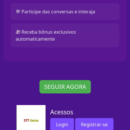
💬 Participe das conversas e interaja
🎁 Receba bônus exclusivos
automaticamente
SEGUIR AGORA
Acessos
Login
Registrar-se