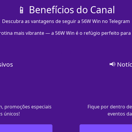
📱 Benefícios do Canal
Descubra as vantagens de seguir a 56W Win no Telegram
otina mais vibrante — a 56W Win é o refúgio perfeito para 
sivos
📢 Notí
m, promoções especiais
Fique por dentro d
s únicos!
eventos da