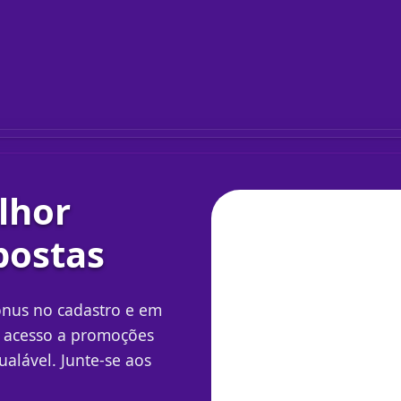
lhor
postas
ônus no cadastro e em
m acesso a promoções
ualável. Junte-se aos