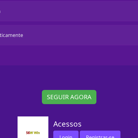
a
aticamente
SEGUIR AGORA
Acessos
Login
Registrar-se