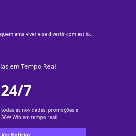
quem ama viver e se divertir com estilo.
cias em Tempo Real
24/7
e todas as novidades, promoções e
 56W Win em tempo real!
Ver Notícias