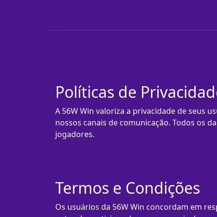
Políticas de Privacida
A 56W Win valoriza a privacidade de seus u
nossos canais de comunicação. Todos os dad
jogadores.
Termos e Condições
Os usuários da 56W Win concordam em respe