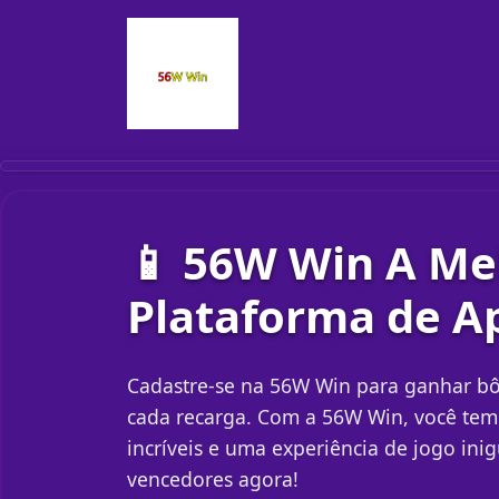
📱 56W Win A Me
Plataforma de A
Cadastre-se na 56W Win para ganhar b
cada recarga. Com a 56W Win, você te
incríveis e uma experiência de jogo inig
vencedores agora!