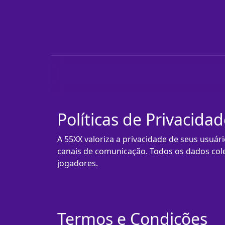
Políticas de Privacida
A 55XX valoriza a privacidade de seus usuá
canais de comunicação. Todos os dados cole
jogadores.
Termos e Condições