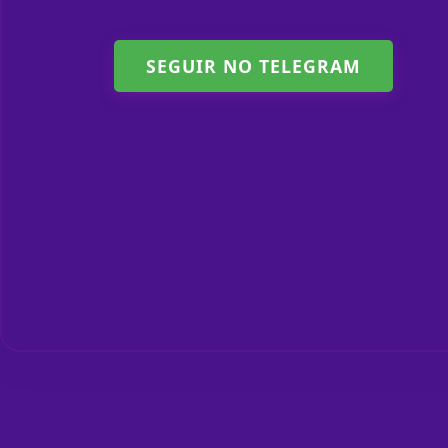
SEGUIR NO TELEGRAM