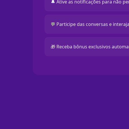
🔔 Ative as notificações para não p
💬 Participe das conversas e interaj
🎁 Receba bônus exclusivos autom