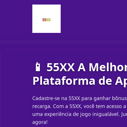
📱 55XX A Melho
Plataforma de A
Cadastre-se na 55XX para ganhar bônus
recarga. Com a 55XX, você tem acesso a
uma experiência de jogo inigualável. J
agora!