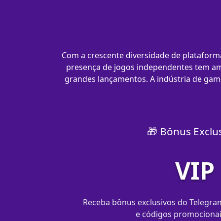
Com a crescente diversidade de plataform
presença de jogos independentes tem amp
grandes lançamentos. A indústria de games
🎁 Bônus Exclu
VIP
Receba bônus exclusivos do Telegra
e códigos promocionai