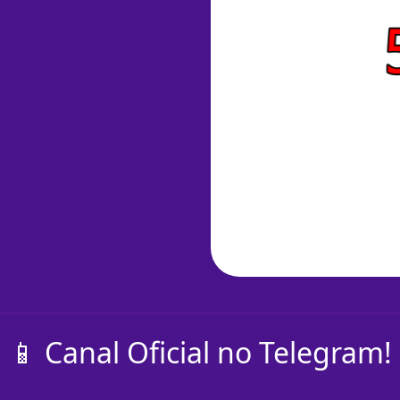
📱 Canal Oficial no Telegram!