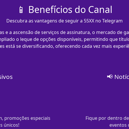
📱 Benefícios do Canal
Descubra as vantagens de seguir a 55XX no Telegram
as e a ascensão de serviços de assinatura, o mercado de 
liado o leque de opções disponíveis, permitindo que tít
 está se diversificando, oferecendo cada vez mais experiê
sivos
📢 Notí
m, promoções especiais
Fique por dentro d
s únicos!
eventos 