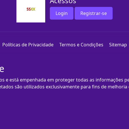
Acessos
Login
Registrar-se
Políticas de Privacidade
Termos e Condições
Sitemap
de
rios e está empenhada em proteger todas as informações p
tados são utilizados exclusivamente para fins de melhoria