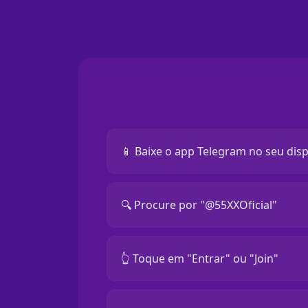
📱 Baixe o app Telegram no seu disp
🔍 Procure por "@55XXOficial"
👆 Toque em "Entrar" ou "Join"