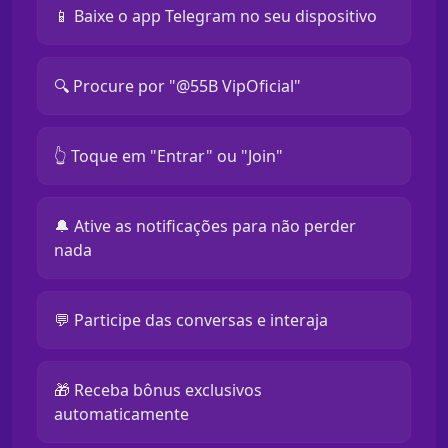
📱 Baixe o app Telegram no seu dispositivo
🔍 Procure por "@55B VipOficial"
👆 Toque em "Entrar" ou "Join"
🔔 Ative as notificações para não perder
nada
💬 Participe das conversas e interaja
🎁 Receba bônus exclusivos
automaticamente