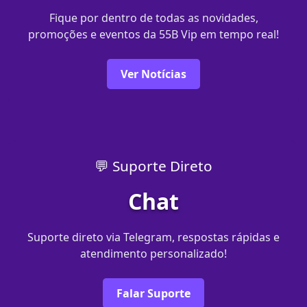
Fique por dentro de todas as novidades,
promoções e eventos da 55B Vip em tempo real!
Ver Notícias
💬 Suporte Direto
Chat
Suporte direto via Telegram, respostas rápidas e
atendimento personalizado!
Falar Suporte