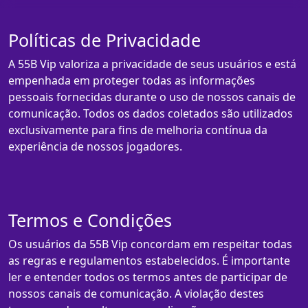
Políticas de Privacidade
A 55B Vip valoriza a privacidade de seus usuários e está
empenhada em proteger todas as informações
pessoais fornecidas durante o uso de nossos canais de
comunicação. Todos os dados coletados são utilizados
exclusivamente para fins de melhoria contínua da
experiência de nossos jogadores.
Termos e Condições
Os usuários da 55B Vip concordam em respeitar todas
as regras e regulamentos estabelecidos. É importante
ler e entender todos os termos antes de participar de
nossos canais de comunicação. A violação destes