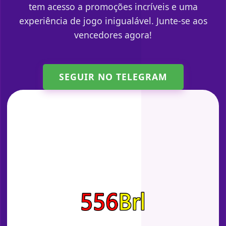
tem acesso a promoções incríveis e uma
experiência de jogo inigualável. Junte-se aos
vencedores agora!
SEGUIR NO TELEGRAM