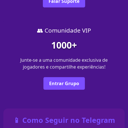
Falar Suporte
👥 Comunidade VIP
1000+
Junte-se a uma comunidade exclusiva de
jogadores e compartilhe experiências!
Entrar Grupo
📱 Como Seguir no Telegram