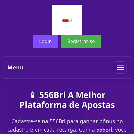
Login
Registrar-se
Menu
📱 556Brl A Melhor
Plataforma de Apostas
Cadastre-se na 556Brl para ganhar bônus no
cadastro e em cada recarga. Com a 556Brl, você