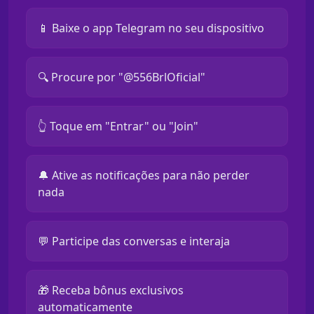
📱 Baixe o app Telegram no seu dispositivo
🔍 Procure por "@556BrlOficial"
👆 Toque em "Entrar" ou "Join"
🔔 Ative as notificações para não perder
nada
💬 Participe das conversas e interaja
🎁 Receba bônus exclusivos
automaticamente