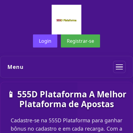
Login
Registrar-se
Menu
📱 555D Plataforma A Melhor
Plataforma de Apostas
Cadastre-se na 555D Plataforma para ganhar
bônus no cadastro e em cada recarga. Com a