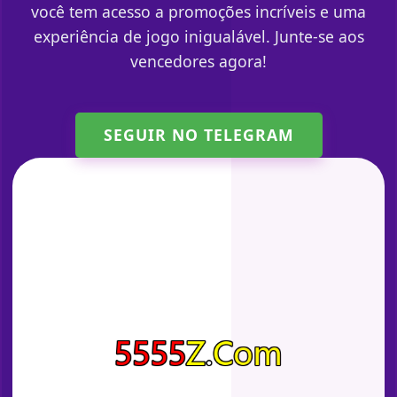
você tem acesso a promoções incríveis e uma
experiência de jogo inigualável. Junte-se aos
vencedores agora!
SEGUIR NO TELEGRAM