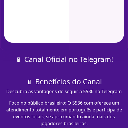
📱 Canal Oficial no Telegram!
📱 Benefícios do Canal
Descubra as vantagens de seguir a 5536 no Telegram
Foco no público brasileiro: O 5536 com​ oferece um
atendimento totalmente em português e participa de
eventos locais, se aproximando ainda mais dos
jogadores brasileiros.