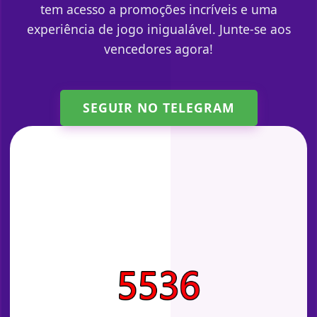
tem acesso a promoções incríveis e uma
experiência de jogo inigualável. Junte-se aos
vencedores agora!
SEGUIR NO TELEGRAM