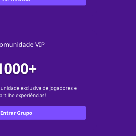
Comunidade VIP
1000+
unidade exclusiva de jogadores e
rtilhe experiências!
Entrar Grupo