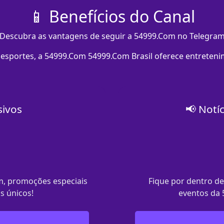
📱 Benefícios do Canal
Descubra as vantagens de seguir a 54999.Com no Telegra
 esportes, a 54999.Com 54999.Com Brasil oferece entreten
sivos
📢 Notí
m, promoções especiais
Fique por dentro d
s únicos!
eventos da 