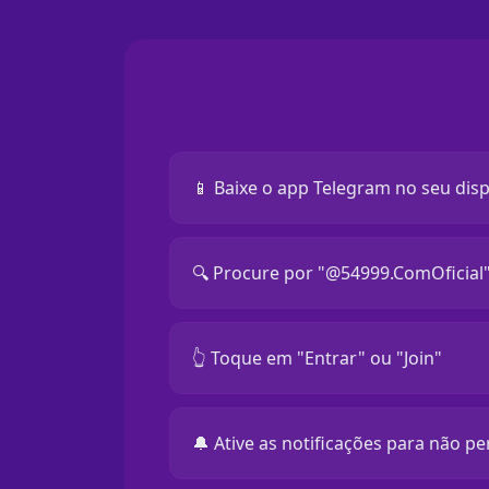
📱 Baixe o app Telegram no seu disp
🔍 Procure por "@54999.ComOficial
👆 Toque em "Entrar" ou "Join"
🔔 Ative as notificações para não p