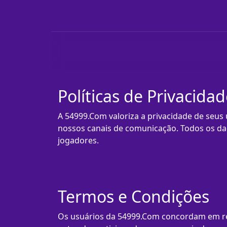
Políticas de Privacida
A 54999.Com valoriza a privacidade de seu
nossos canais de comunicação. Todos os dad
jogadores.
Termos e Condições
Os usuários da 54999.Com concordam em res