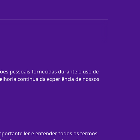
ões pessoais fornecidas durante o uso de
elhoria contínua da experiência de nossos
mportante ler e entender todos os termos