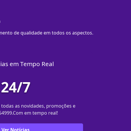
m
imento de qualidade em todos os aspectos.
cias em Tempo Real
24/7
e todas as novidades, promoções e
54999.Com em tempo real!
Ver Notícias