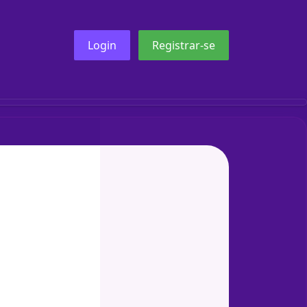
Login
Registrar-se