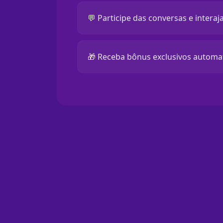
💬 Participe das conversas e interaj
🎁 Receba bônus exclusivos autom