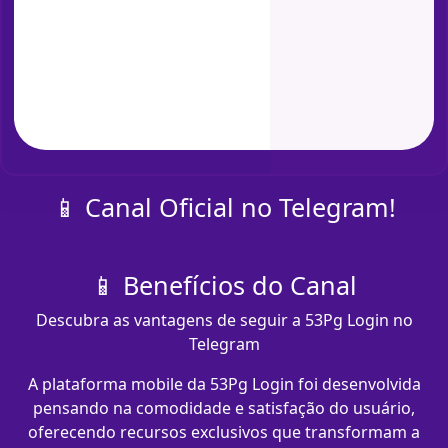
📱 Canal Oficial no Telegram!
📱 Benefícios do Canal
Descubra as vantagens de seguir a 53Pg Login no
Telegram
A plataforma mobile da 53Pg Login foi desenvolvida
pensando na comodidade e satisfação do usuário,
oferecendo recursos exclusivos que transformam a