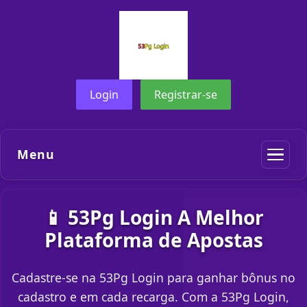
Login
Registrar-se
Menu
📱 53Pg Login A Melhor
Plataforma de Apostas
Cadastre-se na 53Pg Login para ganhar bônus no
cadastro e em cada recarga. Com a 53Pg Login,