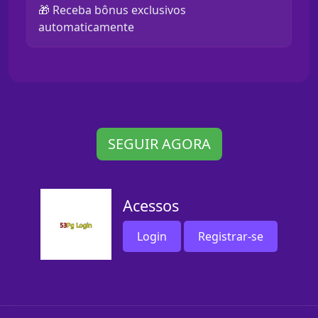
🎁 Receba bônus exclusivos
automaticamente
SEGUIR AGORA
Acessos
Login
Registrar-se