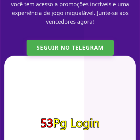
você tem acesso a promoções incríveis e uma
experiência de jogo inigualável. Junte-se aos
vencedores agora!
SEGUIR NO TELEGRAM