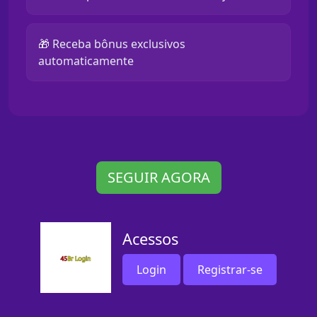
🎁 Receba bônus exclusivos
automaticamente
SEGUIR AGORA
Acessos
Login
Registrar-se