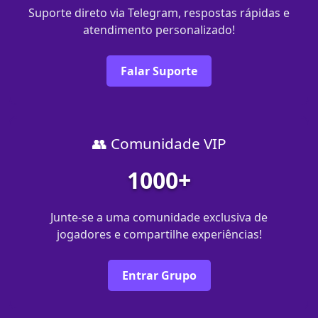
Suporte direto via Telegram, respostas rápidas e
atendimento personalizado!
Falar Suporte
👥 Comunidade VIP
1000+
Junte-se a uma comunidade exclusiva de
jogadores e compartilhe experiências!
Entrar Grupo