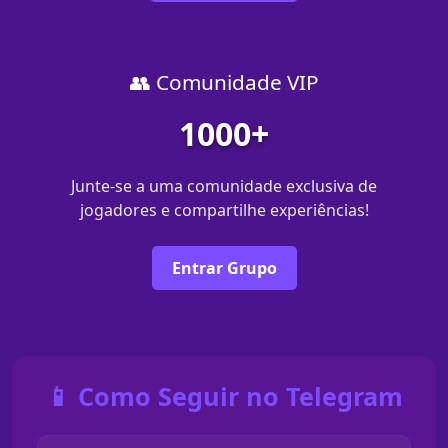
👥 Comunidade VIP
1000+
Junte-se a uma comunidade exclusiva de
jogadores e compartilhe experiências!
Entrar Grupo
📱 Como Seguir no Telegram