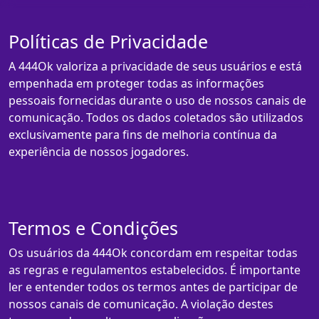
Políticas de Privacidade
A 444Ok valoriza a privacidade de seus usuários e está
empenhada em proteger todas as informações
pessoais fornecidas durante o uso de nossos canais de
comunicação. Todos os dados coletados são utilizados
exclusivamente para fins de melhoria contínua da
experiência de nossos jogadores.
Termos e Condições
Os usuários da 444Ok concordam em respeitar todas
as regras e regulamentos estabelecidos. É importante
ler e entender todos os termos antes de participar de
nossos canais de comunicação. A violação destes