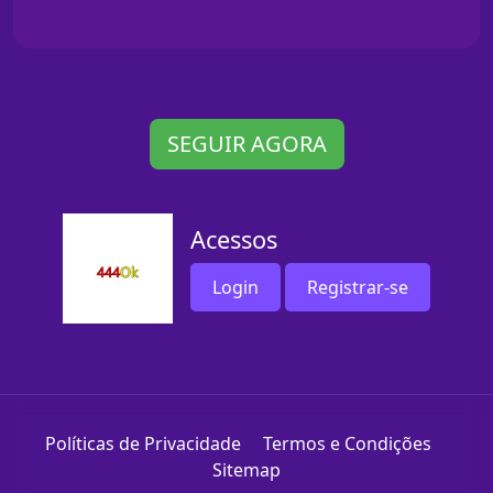
SEGUIR AGORA
Acessos
Login
Registrar-se
Políticas de Privacidade
Termos e Condições
Sitemap