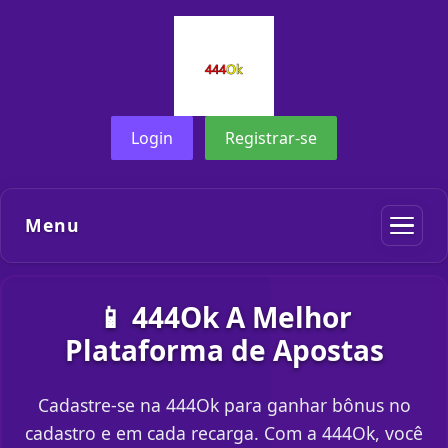
Login
Registrar-se
Menu
📱 444Ok A Melhor
Plataforma de Apostas
Cadastre-se na 444Ok para ganhar bônus no
cadastro e em cada recarga. Com a 444Ok, você