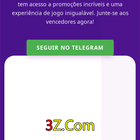
tem acesso a promoções incríveis e uma
experiência de jogo inigualável. Junte-se aos
vencedores agora!
SEGUIR NO TELEGRAM