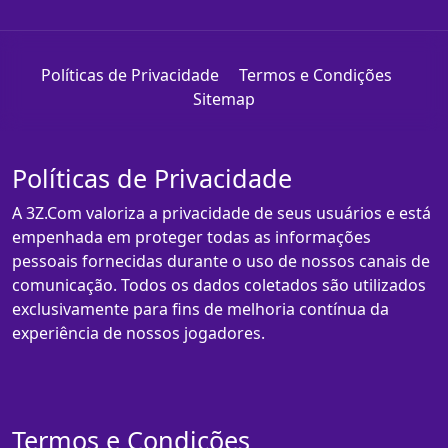
Políticas de Privacidade
Termos e Condições
Sitemap
Políticas de Privacidade
A 3Z.Com valoriza a privacidade de seus usuários e está
empenhada em proteger todas as informações
pessoais fornecidas durante o uso de nossos canais de
comunicação. Todos os dados coletados são utilizados
exclusivamente para fins de melhoria contínua da
experiência de nossos jogadores.
Termos e Condições