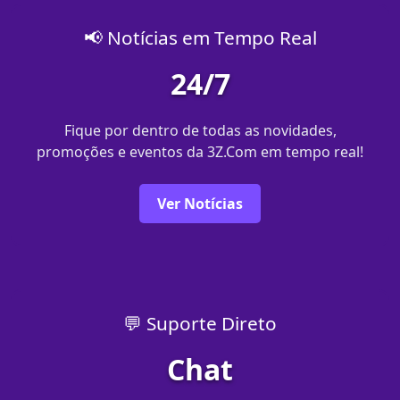
📢 Notícias em Tempo Real
24/7
Fique por dentro de todas as novidades,
promoções e eventos da 3Z.Com em tempo real!
Ver Notícias
💬 Suporte Direto
Chat