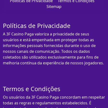
Políticas de Privacidade
Termos e Condições
Sitemap
Políticas de Privacidade
A 3F Casino Paga valoriza a privacidade de seus
usuários e está empenhada em proteger todas as
informações pessoais fornecidas durante o uso de
nossos canais de comunicação. Todos os dados
coletados são utilizados exclusivamente para fins de
melhoria contínua da experiência de nossos jogadores.
Termos e Condições
Os usuários da 3F Casino Paga concordam em respeitar
todas as regras e regulamentos estabelecidos. É