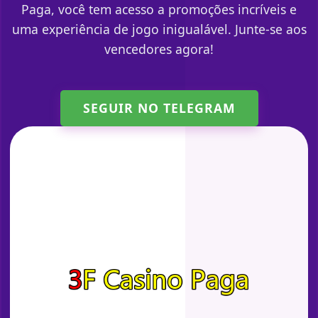
Paga, você tem acesso a promoções incríveis e
uma experiência de jogo inigualável. Junte-se aos
vencedores agora!
SEGUIR NO TELEGRAM