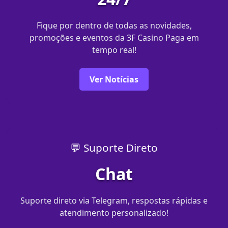
Fique por dentro de todas as novidades,
promoções e eventos da 3F Casino Paga em
tempo real!
Ver Notícias
💬 Suporte Direto
Chat
Suporte direto via Telegram, respostas rápidas e
atendimento personalizado!