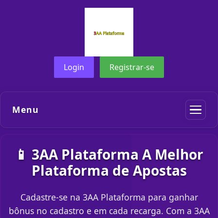
Login
Registrar-se
Menu
📱 3AA Plataforma A Melhor
Plataforma de Apostas
Cadastre-se na 3AA Plataforma para ganhar
bônus no cadastro e em cada recarga. Com a 3AA