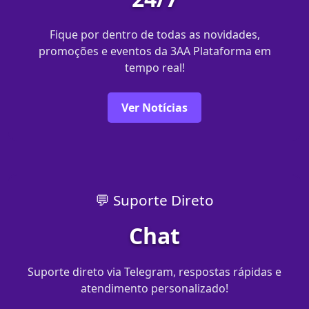
Fique por dentro de todas as novidades,
promoções e eventos da 3AA Plataforma em
tempo real!
Ver Notícias
💬 Suporte Direto
Chat
Suporte direto via Telegram, respostas rápidas e
atendimento personalizado!