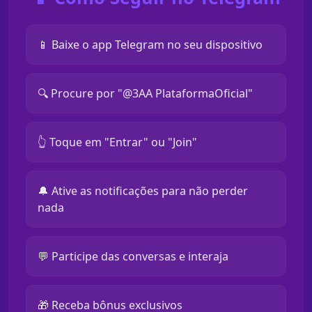
📱 Baixe o app Telegram no seu dispositivo
🔍 Procure por "@3AA PlataformaOficial"
👆 Toque em "Entrar" ou "Join"
🔔 Ative as notificações para não perder
nada
💬 Participe das conversas e interaja
🎁 Receba bônus exclusivos